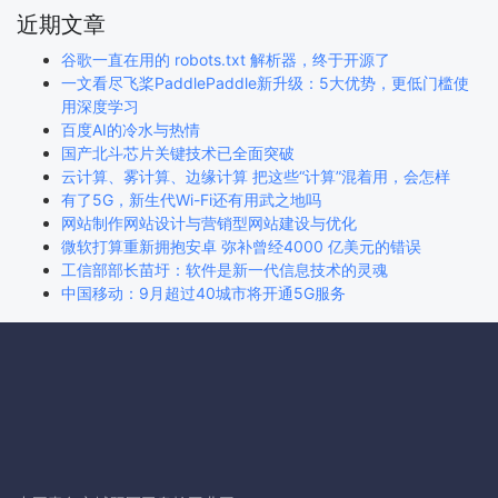
近期文章
谷歌一直在用的 robots.txt 解析器，终于开源了
一文看尽飞桨PaddlePaddle新升级：5大优势，更低门槛使
用深度学习
百度AI的冷水与热情
国产北斗芯片关键技术已全面突破
云计算、雾计算、边缘计算 把这些“计算”混着用，会怎样
有了5G，新生代Wi-Fi还有用武之地吗
网站制作网站设计与营销型网站建设与优化
微软打算重新拥抱安卓 弥补曾经4000 亿美元的错误
工信部部长苗圩：软件是新一代信息技术的灵魂
中国移动：9月超过40城市将开通5G服务